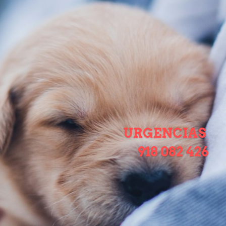
Login
/
Registar
Busca
URGENCIAS 
918 082 426