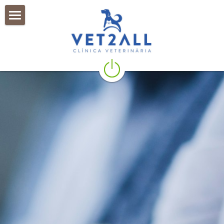
×
CATEGORIAS DE LOJA
Inicio
Todas as categorias
Quem Somos
O que fazemos
A Equipa
NOTICIAS
Store
Contactos
Localização
Facebook