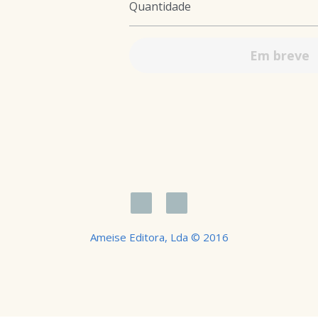
Ração para gatos castrados e esterili
salmão e atum. Previne o aumento do 
um trato urinário saudável e a fortalec
Quantidade
Em breve